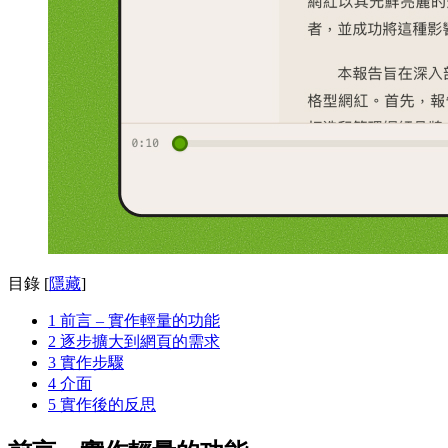
目錄
[
隱藏
]
1
前言 – 實作輕量的功能
2
逐步擴大到網頁的需求
3
實作步驟
4
介面
5
實作後的反思