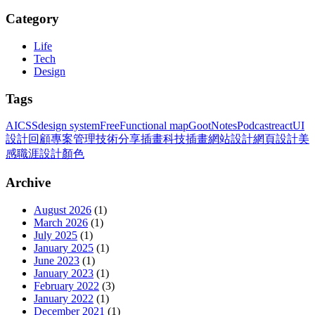
Category
Life
Tech
Design
Tags
AI
CSS
design system
Free
Functional map
GootNotes
Podcast
react
UI
設計
回顧
專案管理
技術分享
插畫
科技插畫
網站設計
網頁設計
美
感
職涯
設計
顏色
Archive
August 2026
(
1
)
March 2026
(
1
)
July 2025
(
1
)
January 2025
(
1
)
June 2023
(
1
)
January 2023
(
1
)
February 2022
(
3
)
January 2022
(
1
)
December 2021
(
1
)