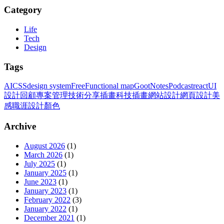
Category
Life
Tech
Design
Tags
AI
CSS
design system
Free
Functional map
GootNotes
Podcast
react
UI
設計
回顧
專案管理
技術分享
插畫
科技插畫
網站設計
網頁設計
美
感
職涯
設計
顏色
Archive
August 2026
(
1
)
March 2026
(
1
)
July 2025
(
1
)
January 2025
(
1
)
June 2023
(
1
)
January 2023
(
1
)
February 2022
(
3
)
January 2022
(
1
)
December 2021
(
1
)